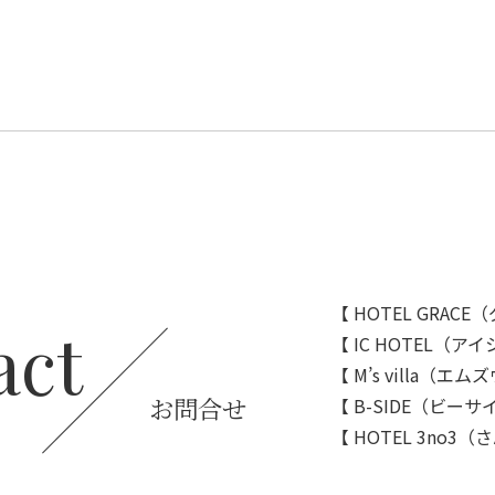
【 HOTEL GRAC
act
【 IC HOTEL（ア
【 M’s villa（エ
お問合せ
【 B-SIDE（ビー
【 HOTEL 3no3