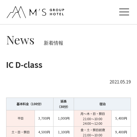
toggle
navigat
News
新着情報
IC D-class
2021.05.19
延長
基本料金（100分）
宿泊
（30分）
月〜木・日・祭日
平日
3,700円
1,000円
5,400円
21:00〜10:00
24:00〜12:00
金・土・祭日前夜
土・日・祭日
4,500円
1,100円
9,400円
21:00〜10:00