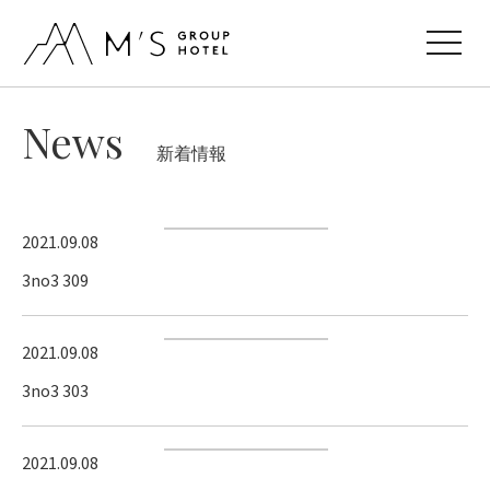
toggle
navigat
News
新着情報
2021.09.08
3no3 309
2021.09.08
3no3 303
2021.09.08