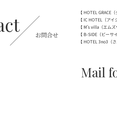
【 HOTEL GRAC
act
【 IC HOTEL（ア
【 M’s villa（エ
お問合せ
【 B-SIDE（ビー
【 HOTEL 3no3
Mail 