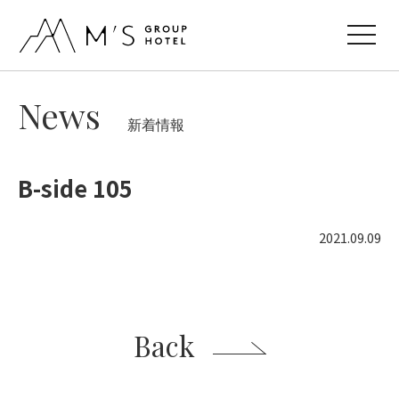
toggle
navigat
News
新着情報
B-side 105
2021.09.09
Back