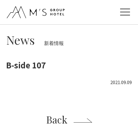
toggle
navigat
News
新着情報
B-side 107
2021.09.09
Back