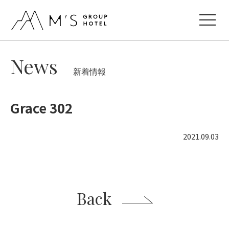
toggle
navigat
News
新着情報
Grace 302
2021.09.03
Back