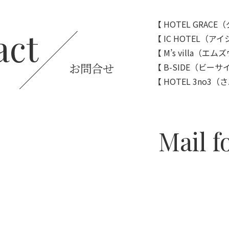
【 HOTEL GRAC
act
【 IC HOTEL（ア
【 M’s villa（エ
お問合せ
【 B-SIDE（ビー
【 HOTEL 3no3
Mail 